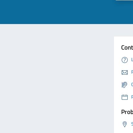
Cont
Prob