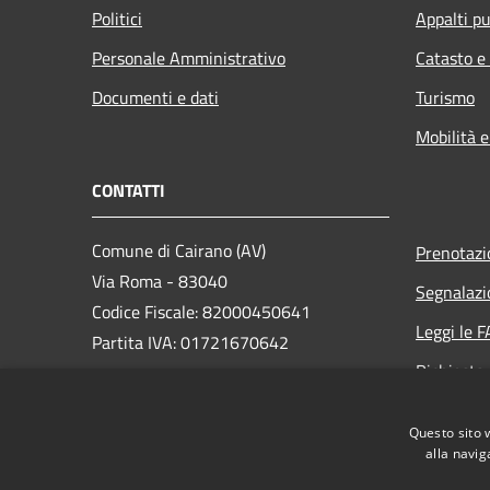
Politici
Appalti pu
Personale Amministrativo
Catasto e
Documenti e dati
Turismo
Mobilità e
CONTATTI
Comune di Cairano (AV)
Prenotaz
Via Roma - 83040
Segnalazi
Codice Fiscale: 82000450641
Leggi le 
Partita IVA: 01721670642
Richiesta
PEC: sindaco.cairano@asmepec.it
Questo sito 
Centralino Unico: +39 0827 37034
alla navig