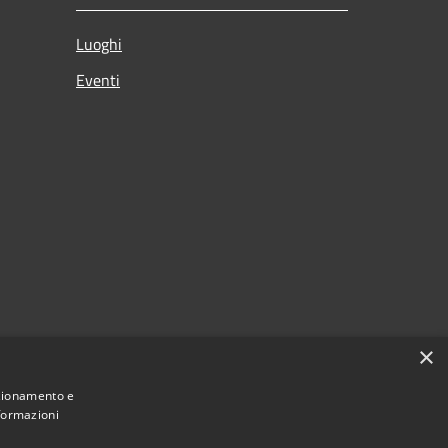
Luoghi
Eventi
×
nzionamento e
nformazioni