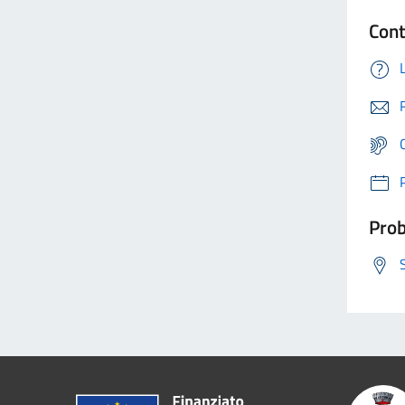
Cont
Prob