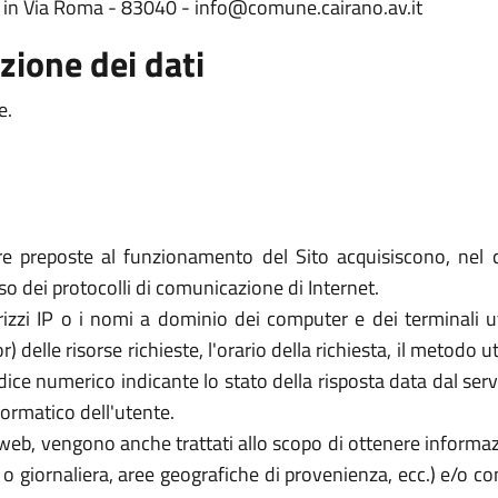
de in Via Roma - 83040 - info@comune.cairano.av.it
zione dei dati
e.
re preposte al funzionamento del Sito acquisiscono, nel c
uso dei protocolli di comunicazione di Internet.
rizzi IP o i nomi a dominio dei computer e dei terminali util
elle risorse richieste, l'orario della richiesta, il metodo util
dice numerico indicante lo stato della risposta data dal server
formatico dell'utente.
zi web, vengono anche trattati allo scopo di ottenere informazi
a o giornaliera, aree geografiche di provenienza, ecc.) e/o c