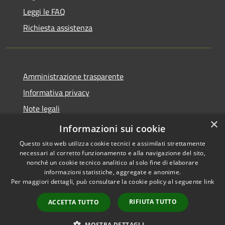
Leggi le FAQ
Richiesta assistenza
Amministrazione trasparente
Informativa privacy
Note legali
×
Dichiarazione di accessibilità
Informazioni sui cookie
Questo sito web utilizza cookie tecnici e assimilati strettamente
necessari al corretto funzionamento e alla navigazione del sito,
nonché un cookie tecnico analitico al solo fine di elaborare
informazioni statistiche, aggregate e anonime.
RSS
Copyright © 2026 • Comune di
Per maggiori dettagli, può consultare la cookie policy al seguente
link
Accessibilità
Cairano • Powered by
Privacy
Municipium
Accesso
•
RIFIUTA TUTTO
ACCETTA TUTTO
Cookie
redazione
Mappa del sito
MOSTRA DETTAGLI