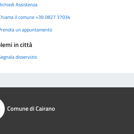
Richiedi Assistenza
Chiama il comune +39 0827 37034
Prenota un appuntamento
lemi in città
Segnala disservizio
Comune di Cairano