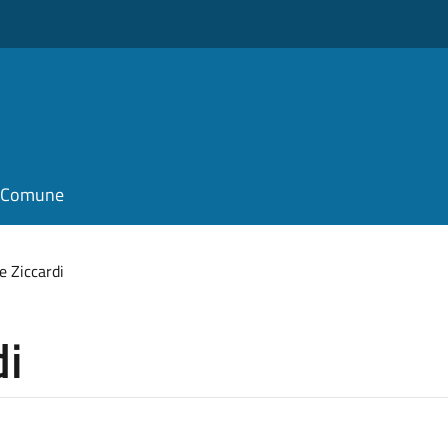
il Comune
e Ziccardi
di