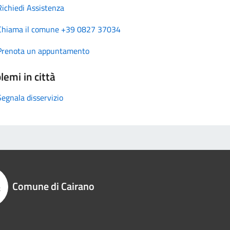
Richiedi Assistenza
Chiama il comune +39 0827 37034
Prenota un appuntamento
lemi in città
Segnala disservizio
Comune di Cairano