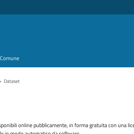
il Comune
>
Dataset
nibili online pubblicamente, in forma gratuita con una lice
ile in modo automatico da software.