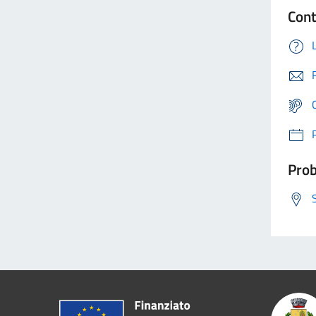
Cont
Prob