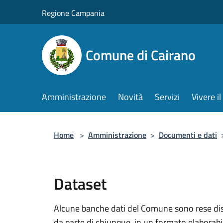
Salta al contenuto principale
Regione Campania
Comune di Cairano
Amministrazione
Novità
Servizi
Vivere 
Home
>
Amministrazione
>
Documenti e dati
Dataset
Alcune banche dati del Comune sono rese dispo
da parte di chiunque, in un formato elaborab